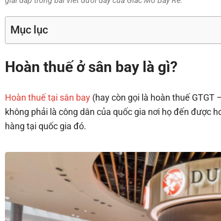
giải đáp trong bài viết dưới đây của Giấc Mơ Bay Rẻ.
Mục lục
Hoàn thuế ở sân bay là gì?
Hoàn thuế tại sân bay
(hay còn gọi là hoàn thuế GTGT – 
không phải là công dân của quốc gia nơi họ đến được 
hàng tại quốc gia đó.