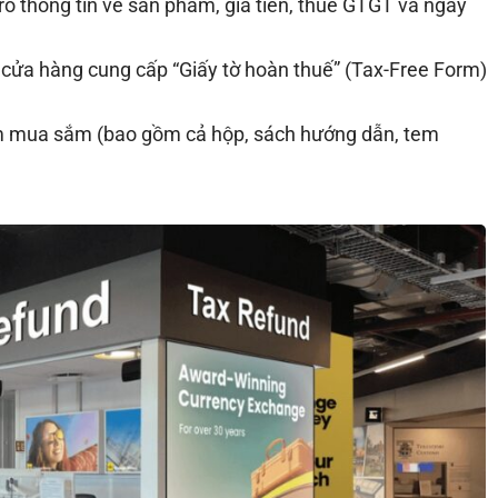
õ thông tin về sản phẩm, giá tiền, thuế GTGT và ngày
 cửa hàng cung cấp “Giấy tờ hoàn thuế” (Tax-Free Form)
 mua sắm (bao gồm cả hộp, sách hướng dẫn, tem