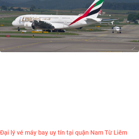
Đại lý vé máy bay uy tín tại quận Nam Từ Liêm