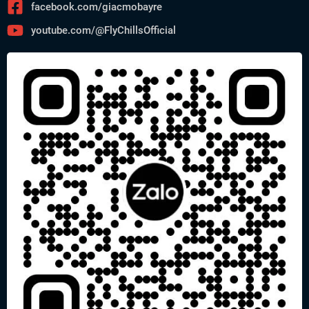
facebook.com/giacmobayre
youtube.com/@FlyChillsOfficial