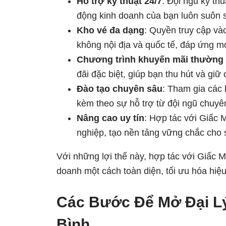
Hỗ trợ kỹ thuật 24/7
: Đội ngũ kỹ th
động kinh doanh của bạn luôn suôn 
Kho vé đa dạng
: Quyền truy cập v
không nội địa và quốc tế, đáp ứng m
Chương trình khuyến mãi thường
đãi đặc biệt, giúp bạn thu hút và gi
Đào tạo chuyên sâu
: Tham gia các
kèm theo sự hỗ trợ từ đội ngũ chuyê
Nâng cao uy tín
: Hợp tác với Giấc 
nghiệp, tạo nền tảng vững chắc cho sự
Với những lợi thế này, hợp tác với Giấc 
doanh một cách toàn diện, tối ưu hóa hiệu
Các Bước Để Mở Đại Lý
Bình