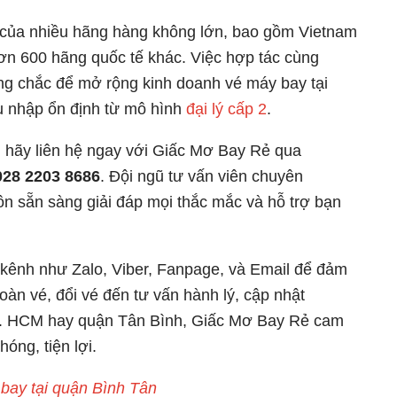
ức của nhiều hãng hàng không lớn, bao gồm Vietnam
hơn 600 hãng quốc tế khác. Việc hợp tác cùng
ững chắc để mở rộng kinh doanh vé máy bay tại
u nhập ổn định từ mô hình
đại lý cấp 2
.
hì hãy liên hệ ngay với Giấc Mơ Bay Rẻ qua
028 2203 8686
. Đội ngũ tư vấn viên chuyên
ôn sẵn sàng giải đáp mọi thắc mắc và hỗ trợ bạn
 kênh như Zalo, Viber, Fanpage, và Email để đảm
oàn vé, đổi vé đến tư vấn hành lý, cập nhật
TP. HCM hay quận Tân Bình, Giấc Mơ Bay Rẻ cam
óng, tiện lợi.
 bay tại quận Bình Tân