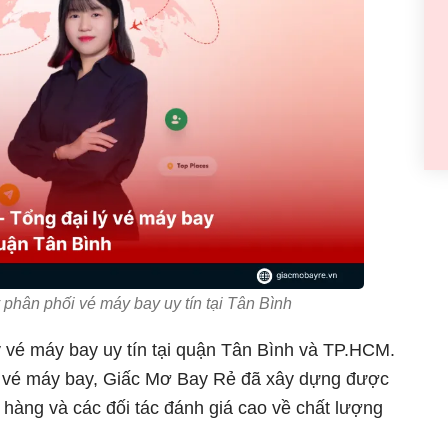
 phân phối vé máy bay uy tín tại Tân Bình
ý vé máy bay uy tín tại quận Tân Bình và TP.HCM.
 vé máy bay, Giấc Mơ Bay Rẻ đã xây dựng được
àng và các đối tác đánh giá cao về chất lượng