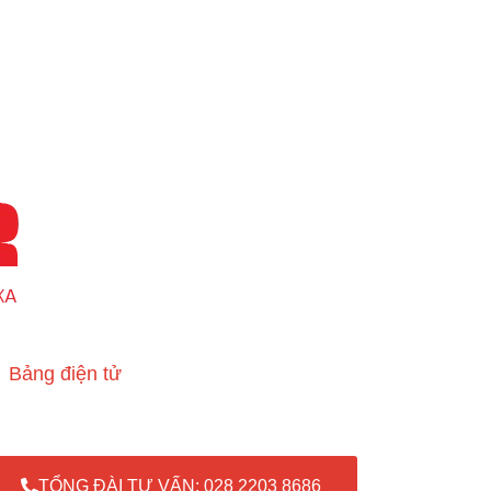
Bảng điện tử
TỔNG ĐÀI TƯ VẤN: 028 2203 8686