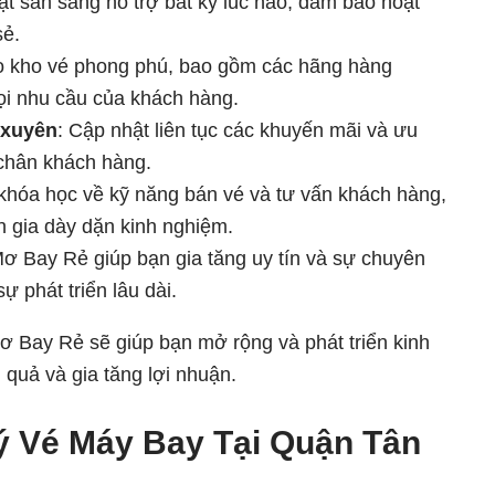
uật sẵn sàng hỗ trợ bất kỳ lúc nào, đảm bảo hoạt
sẻ.
ào kho vé phong phú, bao gồm các hãng hàng
ọi nhu cầu của khách hàng.
 xuyên
: Cập nhật liên tục các khuyến mãi và ưu
ữ chân khách hàng.
 khóa học về kỹ năng bán vé và tư vấn khách hàng,
n gia dày dặn kinh nghiệm.
Mơ Bay Rẻ giúp bạn gia tăng uy tín và sự chuyên
 phát triển lâu dài.
Mơ Bay Rẻ sẽ giúp bạn mở rộng và phát triển kinh
 quả và gia tăng lợi nhuận.
 Vé Máy Bay Tại Quận Tân