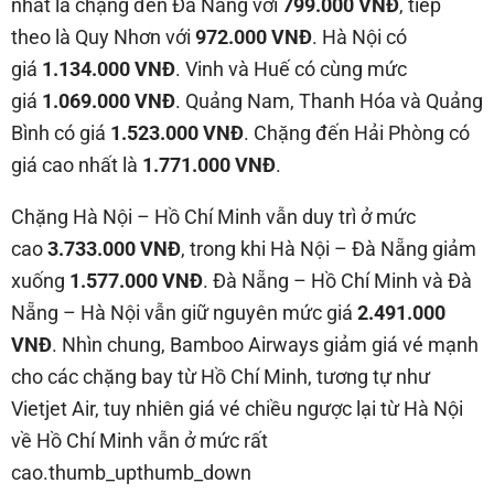
nhất là chặng đến Đà Nẵng với
799.000 VNĐ
, tiếp
theo là Quy Nhơn với
972.000 VNĐ
. Hà Nội có
giá
1.134.000 VNĐ
. Vinh và Huế có cùng mức
giá
1.069.000 VNĐ
. Quảng Nam, Thanh Hóa và Quảng
Bình có giá
1.523.000 VNĐ
. Chặng đến Hải Phòng có
giá cao nhất là
1.771.000 VNĐ
.
Chặng Hà Nội – Hồ Chí Minh vẫn duy trì ở mức
cao
3.733.000 VNĐ
, trong khi Hà Nội – Đà Nẵng giảm
xuống
1.577.000 VNĐ
. Đà Nẵng – Hồ Chí Minh và Đà
Nẵng – Hà Nội vẫn giữ nguyên mức giá
2.491.000
VNĐ
. Nhìn chung, Bamboo Airways giảm giá vé mạnh
cho các chặng bay từ Hồ Chí Minh, tương tự như
Vietjet Air, tuy nhiên giá vé chiều ngược lại từ Hà Nội
về Hồ Chí Minh vẫn ở mức rất
cao.thumb_upthumb_down