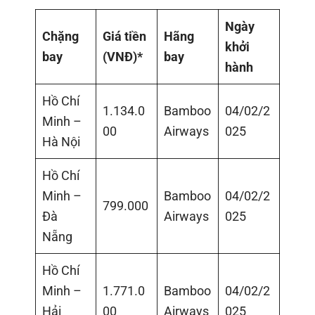
Ngày
Chặng
Giá tiền
Hãng
khởi
bay
(VNĐ)*
bay
hành
Hồ Chí
1.134.0
Bamboo
04/02/2
Minh –
00
Airways
025
Hà Nội
Hồ Chí
Minh –
Bamboo
04/02/2
799.000
Đà
Airways
025
Nẵng
Hồ Chí
Minh –
1.771.0
Bamboo
04/02/2
Hải
00
Airways
025