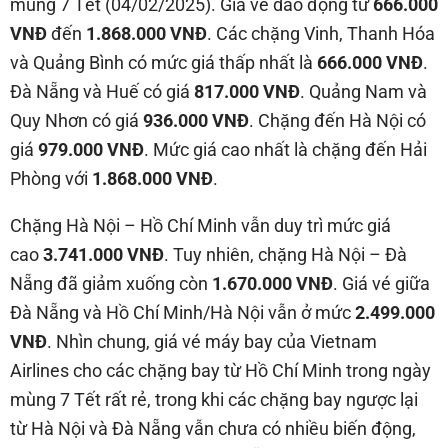
mùng 7 Tết (04/02/2025). Giá vé dao động từ
666.000
VNĐ
đến
1.868.000 VNĐ
. Các chặng Vinh, Thanh Hóa
và Quảng Bình có mức giá thấp nhất là
666.000 VNĐ
.
Đà Nẵng và Huế có giá
817.000 VNĐ
. Quảng Nam và
Quy Nhơn có giá
936.000 VNĐ
. Chặng đến Hà Nội có
giá
979.000 VNĐ
. Mức giá cao nhất là chặng đến Hải
Phòng với
1.868.000 VNĐ
.
Chặng Hà Nội – Hồ Chí Minh vẫn duy trì mức giá
cao
3.741.000 VNĐ
. Tuy nhiên, chặng Hà Nội – Đà
Nẵng đã giảm xuống còn
1.670.000 VNĐ
. Giá vé giữa
Đà Nẵng và Hồ Chí Minh/Hà Nội vẫn ở mức
2.499.000
VNĐ
. Nhìn chung, giá vé máy bay của Vietnam
Airlines cho các chặng bay từ Hồ Chí Minh trong ngày
mùng 7 Tết rất rẻ, trong khi các chặng bay ngược lại
từ Hà Nội và Đà Nẵng vẫn chưa có nhiều biến động,