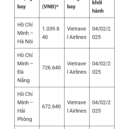
khởi
bay
(VNĐ)*
bay
hành
Hồ Chí
1.039.8
Vietrave
04/02/2
Minh –
40
l Airlines
025
Hà Nội
Hồ Chí
Minh –
Vietrave
04/02/2
726.640
Đà
l Airlines
025
Nẵng
Hồ Chí
Minh –
Vietrave
04/02/2
672.640
Hải
l Airlines
025
Phòng