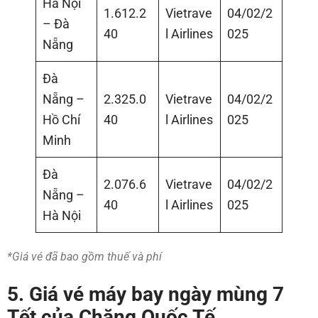
Hà Nội
1.612.2
Vietrave
04/02/2
– Đà
40
l Airlines
025
Nẵng
Đà
Nẵng –
2.325.0
Vietrave
04/02/2
Hồ Chí
40
l Airlines
025
Minh
Đà
2.076.6
Vietrave
04/02/2
Nẵng –
40
l Airlines
025
Hà Nội
*Giá vé đã bao gồm thuế và phí
5. Giá vé máy bay ngày mùng 7
Tết của Chặng Quốc Tế