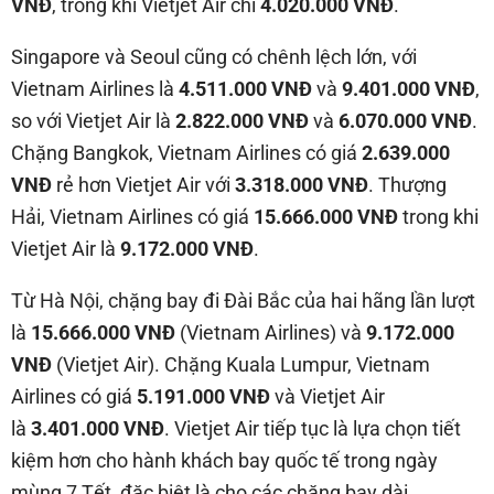
VNĐ
, trong khi Vietjet Air chỉ
4.020.000 VNĐ
.
Singapore và Seoul cũng có chênh lệch lớn, với
Vietnam Airlines là
4.511.000 VNĐ
và
9.401.000 VNĐ
,
so với Vietjet Air là
2.822.000 VNĐ
và
6.070.000 VNĐ
.
Chặng Bangkok, Vietnam Airlines có giá
2.639.000
VNĐ
rẻ hơn Vietjet Air với
3.318.000 VNĐ
. Thượng
Hải, Vietnam Airlines có giá
15.666.000 VNĐ
trong khi
Vietjet Air là
9.172.000 VNĐ
.
Từ Hà Nội, chặng bay đi Đài Bắc của hai hãng lần lượt
là
15.666.000 VNĐ
(Vietnam Airlines) và
9.172.000
VNĐ
(Vietjet Air). Chặng Kuala Lumpur, Vietnam
Airlines có giá
5.191.000 VNĐ
và Vietjet Air
là
3.401.000 VNĐ
. Vietjet Air tiếp tục là lựa chọn tiết
kiệm hơn cho hành khách bay quốc tế trong ngày
mùng 7 Tết, đặc biệt là cho các chặng bay dài.