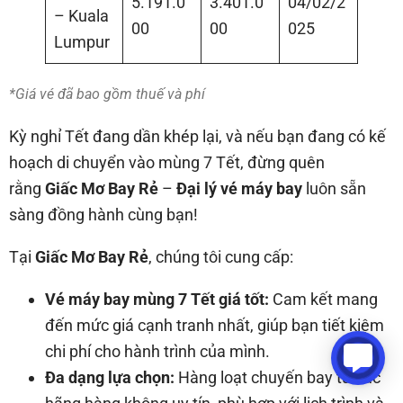
5.191.0
3.401.0
04/02/2
– Kuala
00
00
025
Lumpur
*Giá vé đã bao gồm thuế và phí
Kỳ nghỉ Tết đang dần khép lại, và nếu bạn đang có kế
hoạch di chuyển vào mùng 7 Tết, đừng quên
rằng
Giấc Mơ Bay Rẻ
–
Đại lý vé máy bay
luôn sẵn
sàng đồng hành cùng bạn!
Tại
Giấc Mơ Bay Rẻ
, chúng tôi cung cấp:
Vé máy bay mùng 7 Tết giá tốt:
Cam kết mang
đến mức giá cạnh tranh nhất, giúp bạn tiết kiệm
chi phí cho hành trình của mình.
Đa dạng lựa chọn:
Hàng loạt chuyến bay từ các