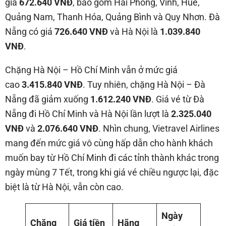
giá
672.640 VNĐ
, bao gồm Hải Phòng, Vinh, Huế,
Quảng Nam, Thanh Hóa, Quảng Bình và Quy Nhơn. Đà
Nẵng có giá
726.640 VNĐ
và Hà Nội là
1.039.840
VNĐ
.
Chặng Hà Nội – Hồ Chí Minh vẫn ở mức giá
cao
3.415.840 VNĐ
. Tuy nhiên, chặng Hà Nội – Đà
Nẵng đã giảm xuống
1.612.240 VNĐ
. Giá vé từ Đà
Nẵng đi Hồ Chí Minh và Hà Nội lần lượt là
2.325.040
VNĐ
và
2.076.640 VNĐ
. Nhìn chung, Vietravel Airlines
mang đến mức giá vô cùng hấp dẫn cho hành khách
muốn bay từ Hồ Chí Minh đi các tỉnh thành khác trong
ngày mùng 7 Tết, trong khi giá vé chiều ngược lại, đặc
biệt là từ Hà Nội, vẫn còn cao.
Ngày
Chặng
Giá tiền
Hãng