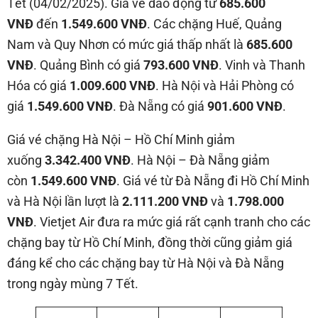
Tết (04/02/2025). Giá vé dao động từ
685.600
VNĐ
đến
1.549.600 VNĐ
. Các chặng Huế, Quảng
Nam và Quy Nhơn có mức giá thấp nhất là
685.600
VNĐ
. Quảng Bình có giá
793.600 VNĐ
. Vinh và Thanh
Hóa có giá
1.009.600 VNĐ
. Hà Nội và Hải Phòng có
giá
1.549.600 VNĐ
. Đà Nẵng có giá
901.600 VNĐ
.
Giá vé chặng Hà Nội – Hồ Chí Minh giảm
xuống
3.342.400 VNĐ
. Hà Nội – Đà Nẵng giảm
còn
1.549.600 VNĐ
. Giá vé từ Đà Nẵng đi Hồ Chí Minh
và Hà Nội lần lượt là
2.111.200 VNĐ
và
1.798.000
VNĐ
. Vietjet Air đưa ra mức giá rất cạnh tranh cho các
chặng bay từ Hồ Chí Minh, đồng thời cũng giảm giá
đáng kể cho các chặng bay từ Hà Nội và Đà Nẵng
trong ngày mùng 7 Tết.