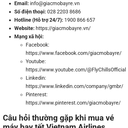
Email:
info@giacmobayre.vn
Số điện thoại:
028 2203 8686
Hotline (Hỗ trợ 24/7):
1900 866 657
Website:
https://giacmobayre.vn/
Mạng xã hội:
Facebook:
https://www.facebook.com/giacmobayre/
Youtube:
https://www.youtube.com/@FlyChillsOfficial
Linkedin:
https://www.linkedin.com/company/gmbr/
Pinterest:
https://www.pinterest.com/giacmobayre/
Câu hỏi thường gặp khi mua vé
máy bay tết Vietnam Airlines