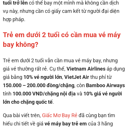
tuổi trở lên
có thể bay một mình mà không cần dịch
vụ này, nhưng cần có giấy cam kết từ người đại diện
hợp pháp.
Trẻ em dưới 2 tuổi có cần mua vé máy
bay không?
Trẻ em dưới 2 tuổi vẫn cần mua vé máy bay, nhưng
giá vé thường rất rẻ. Cụ thể,
Vietnam Airlines
áp dụng
giá bằng
10% vé người lớn
,
VietJet Air
thu phí từ
150.000 – 200.000 đồng/chặng
, còn
Bamboo Airways
tính
100.000 VND/chặng nội địa
và
10% giá vé người
lớn cho chặng quốc tế
.
Qua bài viết trên,
Giấc Mơ Bay Rẻ
đã cùng bạn tìm
hiểu chi tiết về giá
vé máy bay trẻ em
của 3 hãng