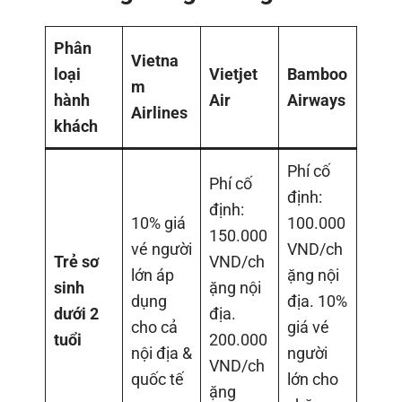
Phân
Vietna
loại
Vietjet
Bamboo
m
hành
Air
Airways
Airlines
khách
Phí cố
Phí cố
định:
định:
10% giá
100.000
150.000
vé người
VND/ch
Trẻ sơ
VND/ch
lớn áp
ặng nội
sinh
ặng nội
dụng
địa. 10%
dưới 2
địa.
cho cả
giá vé
tuổi
200.000
nội địa &
người
VND/ch
quốc tế
lớn cho
ặng