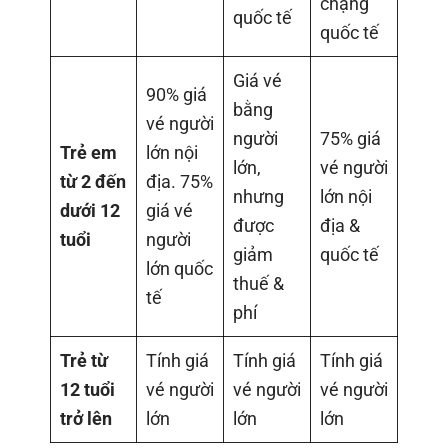
chặng
quốc tế
quốc tế
Giá vé
90% giá
bằng
vé người
người
75% giá
Trẻ em
lớn nội
lớn,
vé người
từ 2 đến
địa. 75%
nhưng
lớn nội
dưới 12
giá vé
được
địa &
tuổi
người
giảm
quốc tế
lớn quốc
thuế &
tế
phí
Trẻ từ
Tính giá
Tính giá
Tính giá
12 tuổi
vé người
vé người
vé người
trở lên
lớn
lớn
lớn