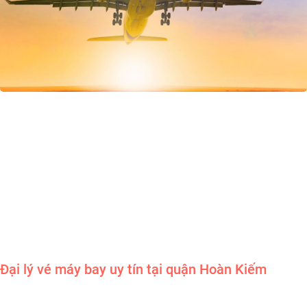
Đại lý vé máy bay uy tín tại quận Hoàn Kiếm