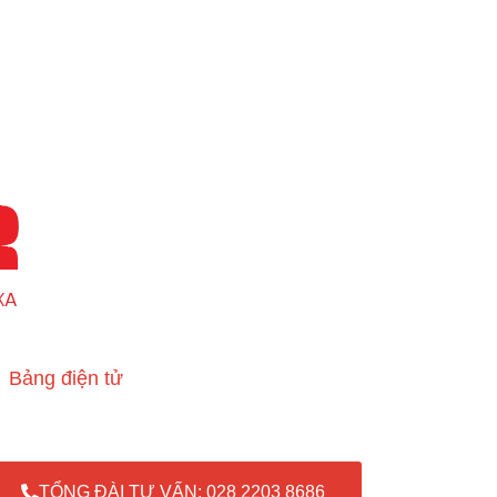
Bảng điện tử
TỔNG ĐÀI TƯ VẤN: 028 2203 8686