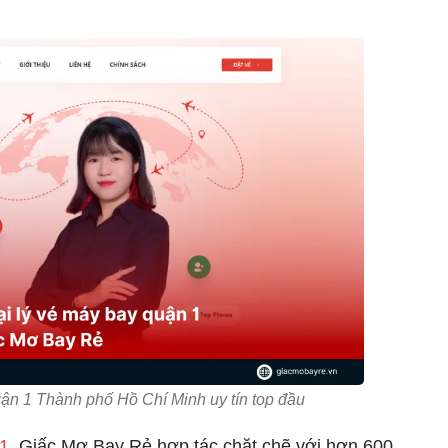
quận 1 Thành phố Hồ Chí Minh uy tín top đầu
 1
, Giấc Mơ Bay Rẻ hợp tác chặt chẽ với hơn 600