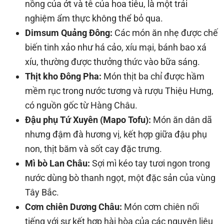
nồng của ớt và tê của hoa tiêu, là một trải
nghiệm ẩm thực không thể bỏ qua.
Dimsum Quảng Đông:
Các món ăn nhẹ được chế
biến tinh xảo như há cảo, xíu mại, bánh bao xá
xíu, thường được thưởng thức vào bữa sáng.
Thịt kho Đông Pha:
Món thịt ba chỉ được hầm
mềm rục trong nước tương và rượu Thiệu Hưng,
có nguồn gốc từ Hàng Châu.
Đậu phụ Tứ Xuyên (Mapo Tofu):
Món ăn dân dã
nhưng đậm đà hương vị, kết hợp giữa đậu phụ
non, thịt băm và sốt cay đặc trưng.
Mì bò Lan Châu:
Sợi mì kéo tay tươi ngon trong
nước dùng bò thanh ngọt, một đặc sản của vùng
Tây Bắc.
Cơm chiên Dương Châu:
Món cơm chiên nổi
tiếng với sự kết hợp hài hòa của các nguyên liệu