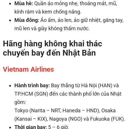
Mùa hè:
Quần áo mỏng nhẹ, thoáng mát, mũ,
kính râm và kem chống nắng.
Mùa đông:
Áo ấm, áo len, áo giữ nhiệt, găng tay,
mũ len và giày không thấm nước.
Hãng hàng không khai thác
chuyến bay đến Nhật Bản
Vietnam Airlines
Hành trình bay:
Bay thẳng từ Hà Nội (HAN) và
TP.HCM (SGN) đến các thành phố lớn của Nhật
gồm:
Tokyo (Narita – NRT, Haneda – HND), Osaka
(Kansai – KIX), Nagoya (NGO) và Fukuoka (FUK).
Thời gian bay:
5 – 6 giờ.