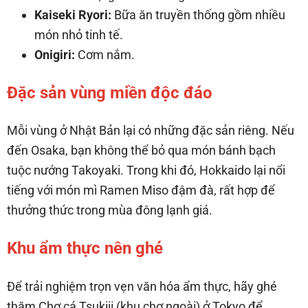
Kaiseki Ryori:
Bữa ăn truyền thống gồm nhiều
món nhỏ tinh tế.
Onigiri:
Cơm nắm.
Đặc sản vùng miền độc đáo
Mỗi vùng ở Nhật Bản lại có những đặc sản riêng. Nếu
đến Osaka, bạn không thể bỏ qua món bánh bạch
tuộc nướng Takoyaki. Trong khi đó, Hokkaido lại nổi
tiếng với món mì Ramen Miso đậm đà, rất hợp để
thưởng thức trong mùa đông lạnh giá.
Khu ẩm thực nên ghé
Để trải nghiệm trọn vẹn văn hóa ẩm thực, hãy ghé
thăm Chợ cá Tsukiji (khu chợ ngoài) ở Tokyo để