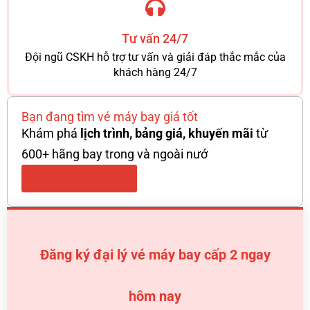
Tư vấn 24/7
Đội ngũ CSKH hỗ trợ tư vấn và giải đáp thắc mắc của
khách hàng 24/7
Bạn đang tìm vé máy bay giá tốt
Khám phá
lịch trình, bảng giá, khuyến mãi
từ
600+ hãng bay trong và ngoài nướ
Xem vé máy bay
Đăng ký đại lý vé máy bay cấp 2 ngay
hôm nay