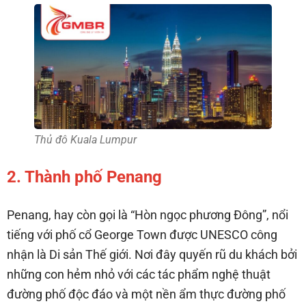
Thủ đô Kuala Lumpur
2. Thành phố Penang
Penang, hay còn gọi là “Hòn ngọc phương Đông”, nổi
tiếng với phố cổ George Town được UNESCO công
nhận là Di sản Thế giới. Nơi đây quyến rũ du khách bởi
những con hẻm nhỏ với các tác phẩm nghệ thuật
đường phố độc đáo và một nền ẩm thực đường phố