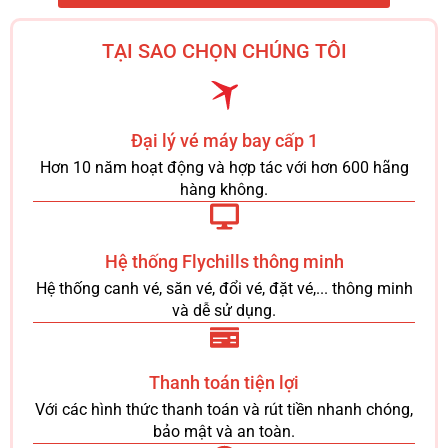
TẠI SAO CHỌN CHÚNG TÔI
Đại lý vé máy bay cấp 1
Hơn 10 năm hoạt động và hợp tác với hơn 600 hãng
hàng không.
Hệ thống Flychills thông minh
Hệ thống canh vé, săn vé, đổi vé, đặt vé,... thông minh
và dễ sử dụng.
Thanh toán tiện lợi
Với các hình thức thanh toán và rút tiền nhanh chóng,
bảo mật và an toàn.