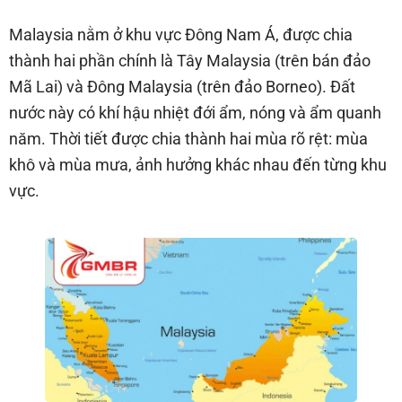
Malaysia nằm ở khu vực Đông Nam Á, được chia
thành hai phần chính là Tây Malaysia (trên bán đảo
Mã Lai) và Đông Malaysia (trên đảo Borneo). Đất
nước này có khí hậu nhiệt đới ẩm, nóng và ẩm quanh
năm. Thời tiết được chia thành hai mùa rõ rệt: mùa
khô và mùa mưa, ảnh hưởng khác nhau đến từng khu
vực.