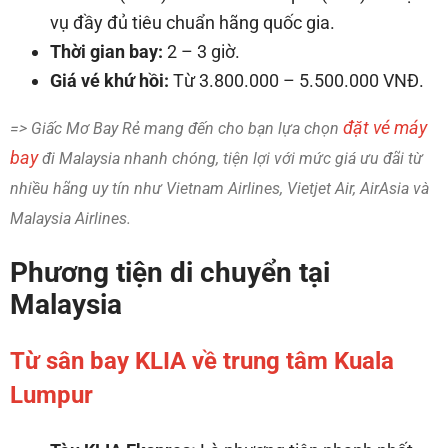
vụ đầy đủ tiêu chuẩn hãng quốc gia.
Thời gian bay:
2 – 3 giờ.
Giá vé khứ hồi:
Từ 3.800.000 – 5.500.000 VNĐ.
đặt vé máy
=> Giấc Mơ Bay Rẻ mang đến cho bạn lựa chọn
bay
đi Malaysia nhanh chóng, tiện lợi với mức giá ưu đãi từ
nhiều hãng uy tín như Vietnam Airlines, Vietjet Air, AirAsia và
Malaysia Airlines.
Phương tiện di chuyển tại
Malaysia
Từ sân bay KLIA về trung tâm Kuala
Lumpur