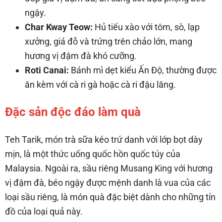
ngậy.
Char Kway Teow:
Hủ tiếu xào với tôm, sò, lạp
xưởng, giá đỗ và trứng trên chảo lớn, mang
hương vị đậm đà khó cưỡng.
Roti Canai:
Bánh mì dẹt kiểu Ấn Độ, thường được
ăn kèm với cà ri gà hoặc cà ri đậu lăng.
Đặc sản độc đáo làm quà
Teh Tarik, món trà sữa kéo trứ danh với lớp bọt dày
mịn, là một thức uống quốc hồn quốc túy của
Malaysia. Ngoài ra, sầu riêng Musang King với hương
vị đậm đà, béo ngậy được mệnh danh là vua của các
loại sầu riêng, là món quà đặc biệt dành cho những tín
đồ của loại quả này.