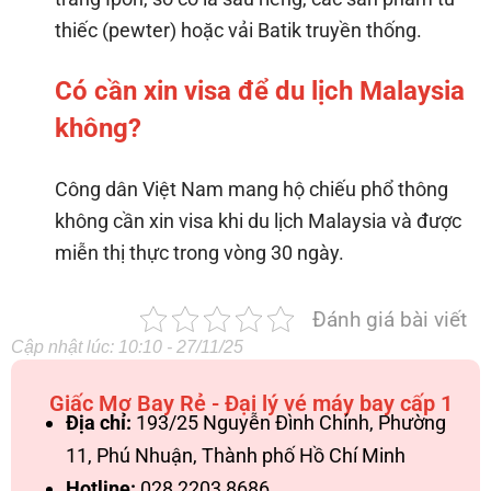
thiếc (pewter) hoặc vải Batik truyền thống.
Có cần xin visa để du lịch Malaysia
không?
Công dân Việt Nam mang hộ chiếu phổ thông
không cần xin visa khi du lịch Malaysia và được
miễn thị thực trong vòng 30 ngày.
Đánh giá bài viết
Cập nhật lúc: 10:10 - 27/11/25
Giấc Mơ Bay Rẻ - Đại lý vé máy bay cấp 1
Địa chỉ:
193/25 Nguyễn Đình Chính, Phường
11, Phú Nhuận, Thành phố Hồ Chí Minh
Hotline:
028 2203 8686