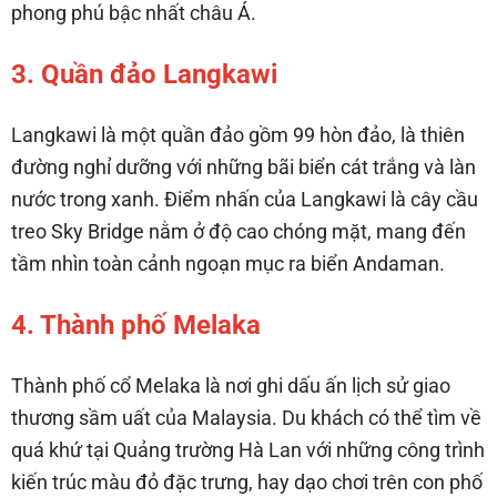
phong phú bậc nhất châu Á.
3. Quần đảo Langkawi
Langkawi là một quần đảo gồm 99 hòn đảo, là thiên
đường nghỉ dưỡng với những bãi biển cát trắng và làn
nước trong xanh. Điểm nhấn của Langkawi là cây cầu
treo Sky Bridge nằm ở độ cao chóng mặt, mang đến
tầm nhìn toàn cảnh ngoạn mục ra biển Andaman.
4. Thành phố Melaka
Thành phố cổ Melaka là nơi ghi dấu ấn lịch sử giao
thương sầm uất của Malaysia. Du khách có thể tìm về
quá khứ tại Quảng trường Hà Lan với những công trình
kiến trúc màu đỏ đặc trưng, hay dạo chơi trên con phố