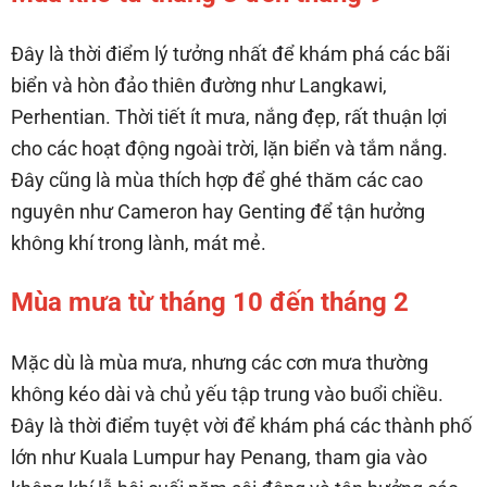
Đây là thời điểm lý tưởng nhất để khám phá các bãi
biển và hòn đảo thiên đường như Langkawi,
Perhentian. Thời tiết ít mưa, nắng đẹp, rất thuận lợi
cho các hoạt động ngoài trời, lặn biển và tắm nắng.
Đây cũng là mùa thích hợp để ghé thăm các cao
nguyên như Cameron hay Genting để tận hưởng
không khí trong lành, mát mẻ.
Mùa mưa từ tháng 10 đến tháng 2
Mặc dù là mùa mưa, nhưng các cơn mưa thường
không kéo dài và chủ yếu tập trung vào buổi chiều.
Đây là thời điểm tuyệt vời để khám phá các thành phố
lớn như Kuala Lumpur hay Penang, tham gia vào