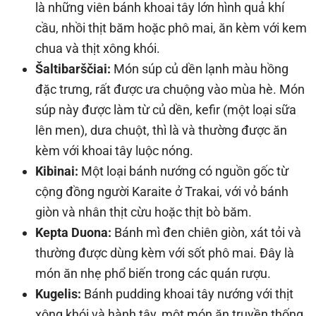
là những viên bánh khoai tây lớn hình quả khí
cầu, nhồi thịt băm hoặc phô mai, ăn kèm với kem
chua và thịt xông khói.
Šaltibarščiai:
Món súp củ dền lạnh màu hồng
đặc trưng, rất được ưa chuộng vào mùa hè. Món
súp này được làm từ củ dền, kefir (một loại sữa
lên men), dưa chuột, thì là và thường được ăn
kèm với khoai tây luộc nóng.
Kibinai:
Một loại bánh nướng có nguồn gốc từ
cộng đồng người Karaite ở Trakai, với vỏ bánh
giòn và nhân thịt cừu hoặc thịt bò băm.
Kepta Duona:
Bánh mì đen chiên giòn, xát tỏi và
thường được dùng kèm với sốt phô mai. Đây là
món ăn nhẹ phổ biến trong các quán rượu.
Kugelis:
Bánh pudding khoai tây nướng với thịt
xông khói và hành tây, một món ăn truyền thống