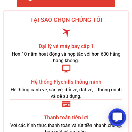
TẠI SAO CHỌN CHÚNG TÔI
Đại lý vé máy bay cấp 1
Hơn 10 năm hoạt động và hợp tác với hơn 600 hãng
hàng không.
Hệ thống Flychills thông minh
Hệ thống canh vé, săn vé, đổi vé, đặt vé,... thông minh
và dễ sử dụng.
Thanh toán tiện lợi
Với các hình thức thanh toán và rút tiền nhanh chóng,
bảo mật và an toàn.