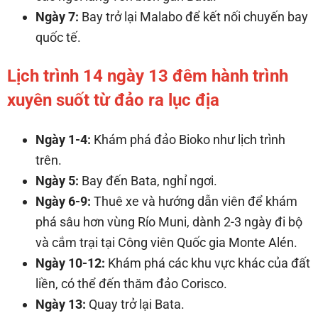
Ngày 7:
Bay trở lại Malabo để kết nối chuyến bay
quốc tế.
Lịch trình 14 ngày 13 đêm hành trình
xuyên suốt từ đảo ra lục địa
Ngày 1-4:
Khám phá đảo Bioko như lịch trình
trên.
Ngày 5:
Bay đến Bata, nghỉ ngơi.
Ngày 6-9:
Thuê xe và hướng dẫn viên để khám
phá sâu hơn vùng Río Muni, dành 2-3 ngày đi bộ
và cắm trại tại Công viên Quốc gia Monte Alén.
Ngày 10-12:
Khám phá các khu vực khác của đất
liền, có thể đến thăm đảo Corisco.
Ngày 13:
Quay trở lại Bata.