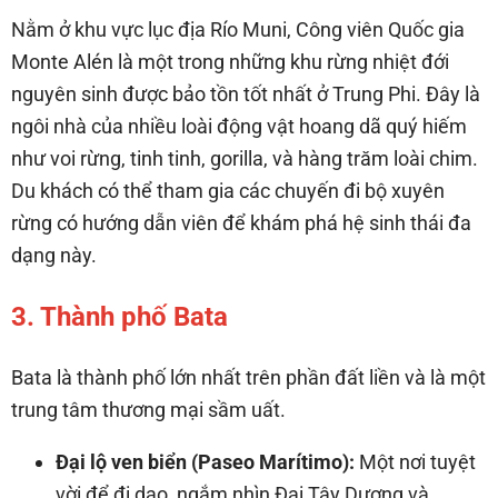
Nằm ở khu vực lục địa Río Muni, Công viên Quốc gia
Monte Alén là một trong những khu rừng nhiệt đới
nguyên sinh được bảo tồn tốt nhất ở Trung Phi. Đây là
ngôi nhà của nhiều loài động vật hoang dã quý hiếm
như voi rừng, tinh tinh, gorilla, và hàng trăm loài chim.
Du khách có thể tham gia các chuyến đi bộ xuyên
rừng có hướng dẫn viên để khám phá hệ sinh thái đa
dạng này.
3. Thành phố Bata
Bata là thành phố lớn nhất trên phần đất liền và là một
trung tâm thương mại sầm uất.
Đại lộ ven biển (Paseo Marítimo):
Một nơi tuyệt
vời để đi dạo, ngắm nhìn Đại Tây Dương và