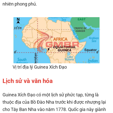
nhiên phong phú.
Vị trí địa lý Guinea Xích Đạo
Lịch sử và văn hóa
Guinea Xích Đạo có một lịch sử phức tạp, từng là
thuộc địa của Bồ Đào Nha trước khi được nhượng lại
cho Tây Ban Nha vào năm 1778. Quốc gia này giành