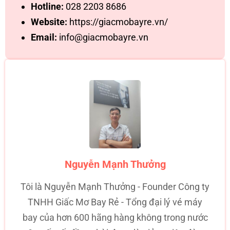
Hotline:
028 2203 8686
Website:
https://giacmobayre.vn/
Email:
info@giacmobayre.vn
Nguyễn Mạnh Thưởng
Tôi là Nguyễn Mạnh Thưởng - Founder Công ty
TNHH Giấc Mơ Bay Rẻ - Tổng đại lý vé máy
bay của hơn 600 hãng hàng không trong nước