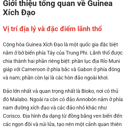
Giới thiệu tổng quan về Guinea
Xích Đạo
Vị trí địa lý và đặc điểm lãnh thổ
Cộng hòa Guinea Xích Đạo là một quốc gia đặc biệt
nằm ở bờ biển phía Tây của Trung Phi. Lãnh thổ được
chia thành hai phần riêng biệt: phần lục địa Río Muni
giáp với Cameroon ở phía bắc và Gabon ở phía đông
và nam; phần còn lại là các hòn đảo ngoài khơi.
Đảo lớn nhất và quan trọng nhất là Bioko, nơi có thủ
đô Malabo. Ngoài ra còn có đảo Annobón nằm ở phía
nam đường xích đạo và các đảo nhỏ khác như
Corisco. Địa hình đa dạng từ đồng bằng ven biển đến
các ngọn đồi và núi lửa, tạo nên một cảnh quan thiên