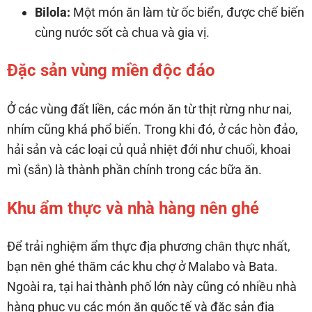
Bilola:
Một món ăn làm từ ốc biển, được chế biến
cùng nước sốt cà chua và gia vị.
Đặc sản vùng miền độc đáo
Ở các vùng đất liền, các món ăn từ thịt rừng như nai,
nhím cũng khá phổ biến. Trong khi đó, ở các hòn đảo,
hải sản và các loại củ quả nhiệt đới như chuối, khoai
mì (sắn) là thành phần chính trong các bữa ăn.
Khu ẩm thực và nhà hàng nên ghé
Để trải nghiệm ẩm thực địa phương chân thực nhất,
bạn nên ghé thăm các khu chợ ở Malabo và Bata.
Ngoài ra, tại hai thành phố lớn này cũng có nhiều nhà
hàng phục vụ các món ăn quốc tế và đặc sản địa