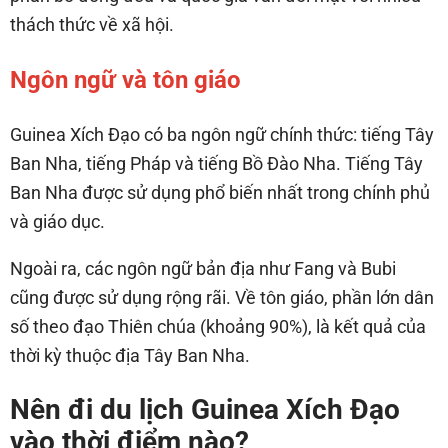
thách thức về xã hội.
Ngôn ngữ và tôn giáo
Guinea Xích Đạo có ba ngôn ngữ chính thức: tiếng Tây
Ban Nha, tiếng Pháp và tiếng Bồ Đào Nha. Tiếng Tây
Ban Nha được sử dụng phổ biến nhất trong chính phủ
và giáo dục.
Ngoài ra, các ngôn ngữ bản địa như Fang và Bubi
cũng được sử dụng rộng rãi. Về tôn giáo, phần lớn dân
số theo đạo Thiên chúa (khoảng 90%), là kết quả của
thời kỳ thuộc địa Tây Ban Nha.
Nên đi du lịch Guinea Xích Đạo
vào thời điểm nào?