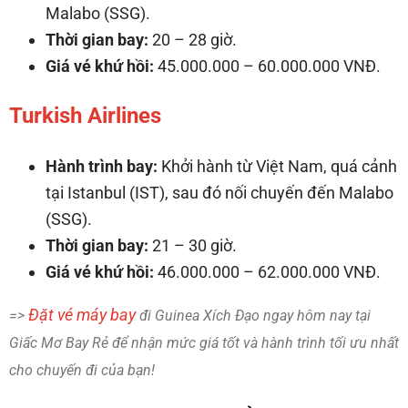
Malabo (SSG).
Thời gian bay:
20 – 28 giờ.
Giá vé khứ hồi:
45.000.000 – 60.000.000 VNĐ.
Turkish Airlines
Hành trình bay:
Khởi hành từ Việt Nam, quá cảnh
tại Istanbul (IST), sau đó nối chuyến đến Malabo
(SSG).
Thời gian bay:
21 – 30 giờ.
Giá vé khứ hồi:
46.000.000 – 62.000.000 VNĐ.
Đặt vé máy bay
=>
đi Guinea Xích Đạo ngay hôm nay tại
Giấc Mơ Bay Rẻ để nhận mức giá tốt và hành trình tối ưu nhất
cho chuyến đi của bạn!