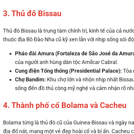
3. Thủ đô Bissau
Thủ đô Bissau là trung tâm chính trị, kinh tế của cả n
thuộc địa Bồ Đào Nha cũ kỹ xen lẫn với nhịp sống sôi độ
Pháo đài Amura (Fortaleza de São José da Amura
của người anh hùng dân tộc Amílcar Cabral.
Cung điện Tổng thống (Presidential Palace):
Tòa n
Chợ Bandim:
Khu chợ lớn và nhộn nhịp nhất Bissau
sống đến đồ thủ công mỹ nghệ và cảm nhận rõ nhấ
4. Thành phố cổ Bolama và Cacheu
Bolama từng là thủ đô cũ của Guinea-Bissau và ngày na
địa đổ nát, mang một vẻ đẹp hoài cổ và bí ẩn. Cacheu cũ