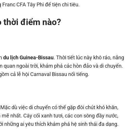
 Franc CFA Tây Phi để tiện chi tiêu.
o thời điểm nào?
ến
du lịch Guinea-Bissau
. Thời tiết lúc này khô ráo, nắng
m quan ngoài trời, khám phá các hòn đảo và di chuyển.
ồm cả lễ hội Carnaval Bissau nổi tiếng.
c dù việc di chuyển có thể gặp đôi chút khó khăn,
h mẽ nhất. Cây cối xanh tươi, các con sông đầy nước,
i những ai yêu thích khám phá hệ sinh thái đa dạng.