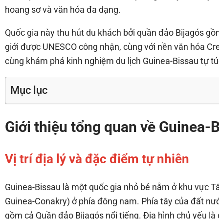
hoang sơ và văn hóa đa dạng.
Quốc gia này thu hút du khách bởi quần đảo Bijagós gồ
giới được UNESCO công nhận, cùng với nền văn hóa Cre
cùng khám phá kinh nghiệm du lịch Guinea-Bissau tự tú
Mục lục
Giới thiệu tổng quan về Guinea-
Vị trí địa lý và đặc điểm tự nhiên
Guinea-Bissau là một quốc gia nhỏ bé nằm ở khu vực Tây
Guinea-Conakry) ở phía đông nam. Phía tây của đất nước
gồm cả Quần đảo Bijagós nổi tiếng. Địa hình chủ yếu là