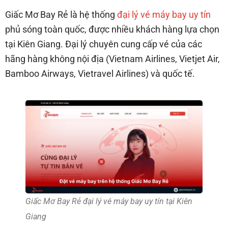
Giấc Mơ Bay Rẻ là hệ thống
đại lý vé máy bay uy tín
phủ sóng toàn quốc, được nhiều khách hàng lựa chọn
tại Kiên Giang. Đại lý chuyên cung cấp vé của các
hãng hàng không nội địa (Vietnam Airlines, Vietjet Air,
Bamboo Airways, Vietravel Airlines) và quốc tế.
Giấc Mơ Bay Rẻ đại lý vé máy bay uy tín tại Kiên
Giang