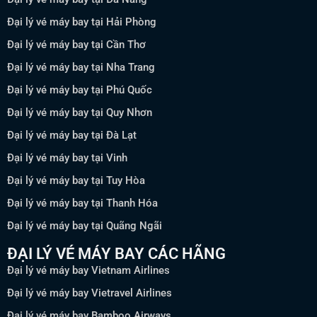
Đại lý vé máy bay tại Hải Phòng
Đại lý vé máy bay tại Cần Thơ
Đại lý vé máy bay tại Nha Trang
Đại lý vé máy bay tại Phú Quốc
Đại lý vé máy bay tại Quy Nhơn
Đại lý vé máy bay tại Đà Lạt
Đại lý vé máy bay tại Vinh
Đại lý vé máy bay tại Tuy Hòa
Đại lý vé máy bay tại Thanh Hóa
Đại lý vé máy bay tại Quãng Ngãi
ĐẠI LÝ VÉ MÁY BAY CÁC HÃNG
Đại lý vé máy bay Vietnam Airlines
Đại lý vé máy bay Vietravel Airlines
Đại lý vé máy bay Bamboo Airways