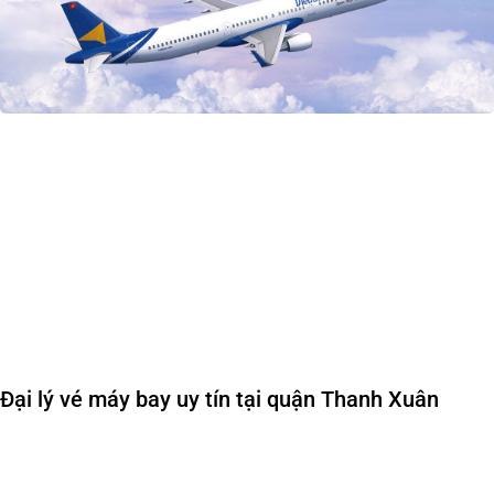
Đại lý vé máy bay uy tín tại quận Thanh Xuân