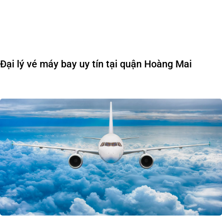
Đại lý vé máy bay uy tín tại quận Hoàng Mai