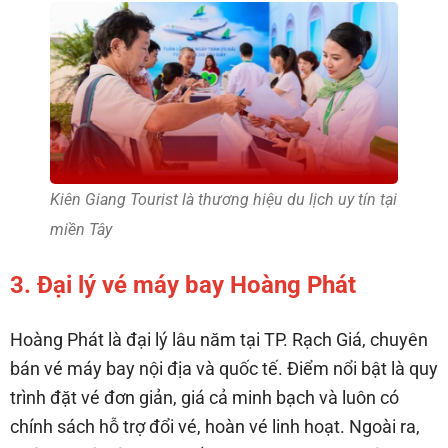
Kiên Giang Tourist là thương hiệu du lịch uy tín tại
miền Tây
3. Đại lý vé máy bay Hoàng Phát
Hoàng Phát là đại lý lâu năm tại TP. Rạch Giá, chuyên
bán vé máy bay nội địa và quốc tế. Điểm nổi bật là quy
trình đặt vé đơn giản, giá cả minh bạch và luôn có
chính sách hỗ trợ đổi vé, hoàn vé linh hoạt. Ngoài ra,