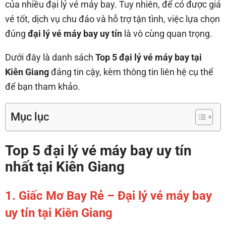
của nhiều đại lý vé máy bay. Tuy nhiên, để có được giá
vé tốt, dịch vụ chu đáo và hỗ trợ tận tình, việc lựa chọn
đúng
đại lý vé máy bay uy tín
là vô cùng quan trọng.
Dưới đây là danh sách
Top 5 đại lý vé máy bay tại
Kiên Giang
đáng tin cậy, kèm thông tin liên hệ cụ thể
để bạn tham khảo.
Mục lục
Top 5 đại lý vé máy bay uy tín
nhất tại Kiên Giang
1. Giấc Mơ Bay Rẻ – Đại lý vé máy bay
uy tín tại Kiên Giang