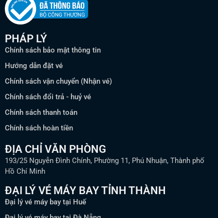
PHÁP LÝ
Chính sách bảo mật thông tin
Hướng dẫn đặt vé
Chính sách vận chuyển (Nhận vé)
Chính sách đổi trả - huỷ vé
Chính sách thanh toán
Chính sách hoàn tiền
ĐỊA CHỈ VĂN PHÒNG
193/25 Nguyễn Đình Chính, Phường 11, Phú Nhuận, Thành phố
Hồ Chí Minh
ĐẠI LÝ VÉ MÁY BAY TỈNH THÀNH
Đại lý vé máy bay tại Huế
Đại lý vé máy bay tại Đà Nẵng