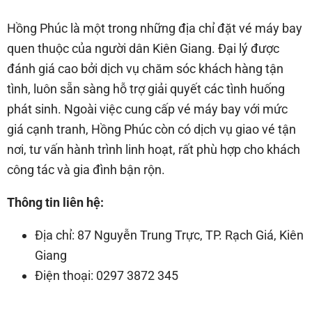
Hồng Phúc là một trong những địa chỉ đặt vé máy bay
quen thuộc của người dân Kiên Giang. Đại lý được
đánh giá cao bởi dịch vụ chăm sóc khách hàng tận
tình, luôn sẵn sàng hỗ trợ giải quyết các tình huống
phát sinh. Ngoài việc cung cấp vé máy bay với mức
giá cạnh tranh, Hồng Phúc còn có dịch vụ giao vé tận
nơi, tư vấn hành trình linh hoạt, rất phù hợp cho khách
công tác và gia đình bận rộn.
Thông tin liên hệ:
Địa chỉ: 87 Nguyễn Trung Trực, TP. Rạch Giá, Kiên
Giang
Điện thoại: 0297 3872 345