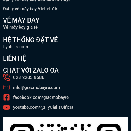
Đại lý vé máy bay Vietjet Air
VÉ MÁY BAY
Vé máy bay giá rẻ
HỆ THỐNG ĐẶT VÉ
flychills.com
LIÊN HỆ
CHAT VỚI ZALO OA
028 2203 8686
info@giacmobayre.com
facebook.com/giacmobayre
youtube.com/@FlyChillsOfficial