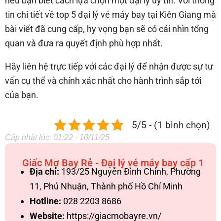
nếu bạn biết cách lựa chọn một đại lý uy tín. Với thông
tin chi tiết về top 5 đại lý vé máy bay tại Kiên Giang mà
bài viết đã cung cấp, hy vọng bạn sẽ có cái nhìn tổng
quan và đưa ra quyết định phù hợp nhất.
Hãy liên hệ trực tiếp với các đại lý để nhận được sự tư
vấn cụ thể và chính xác nhất cho hành trình sắp tới
của bạn.
5/5 - (1 bình chọn)
Cập nhật lúc: 01:22 - 10/11/25
Giấc Mơ Bay Rẻ - Đại lý vé máy bay cấp 1
Địa chỉ:
193/25 Nguyễn Đình Chính, Phường
11, Phú Nhuận, Thành phố Hồ Chí Minh
Hotline:
028 2203 8686
Website:
https://giacmobayre.vn/